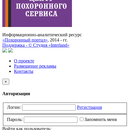
Информационно-аналитический ресурс
«Похоронный портал»
, 2014 - гг.
Поддержка -
©
Cтудия «Interland»
О проекте
Размещение рекламы
Контакты
×
Авторизация
Логин:
Регистрация
Пароль:
Запомнить меня
Войти как пользователь: