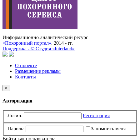
Информационно-аналитический ресурс
«Похоронный портал»
, 2014 - гг.
Поддержка -
©
Cтудия «Interland»
О проекте
Размещение рекламы
Контакты
×
Авторизация
Логин:
Регистрация
Пароль:
Запомнить меня
Войти как пользователь: