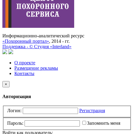
Информационно-аналитический ресурс
«Похоронный портал»
, 2014 - гг.
Поддержка -
©
Cтудия «Interland»
О проекте
Размещение рекламы
Контакты
×
Авторизация
Логин:
Регистрация
Пароль:
Запомнить меня
Войти как пользователь: