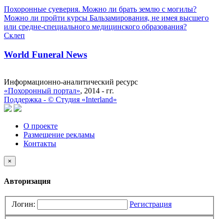
Похоронные суеверия. Можно ли брать землю с могилы?
Можно ли пройти курсы Бальзамирования, не имея высшего
или средне-специального медицинского образования?
Склеп
World Funeral News
Информационно-аналитический ресурс
«Похоронный портал»
, 2014 - гг.
Поддержка -
©
Cтудия «Interland»
О проекте
Размещение рекламы
Контакты
×
Авторизация
Логин:
Регистрация