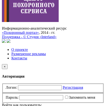
Информационно-аналитический ресурс
«Похоронный портал»
, 2014 - гг.
Поддержка -
©
Cтудия «Interland»
О проекте
Размещение рекламы
Контакты
×
Авторизация
Логин:
Регистрация
Пароль:
Запомнить меня
Войти как пользователь: