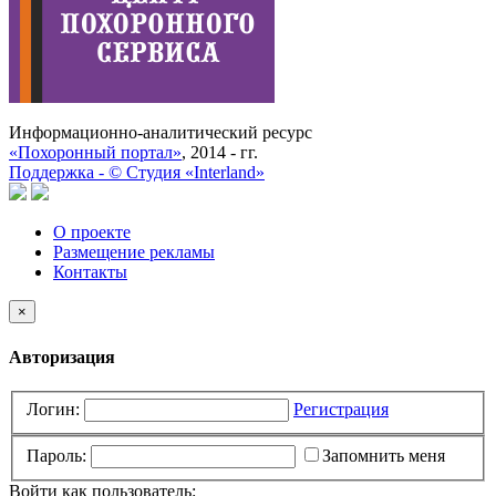
Информационно-аналитический ресурс
«Похоронный портал»
, 2014 - гг.
Поддержка -
©
Cтудия «Interland»
О проекте
Размещение рекламы
Контакты
×
Авторизация
Логин:
Регистрация
Пароль:
Запомнить меня
Войти как пользователь: