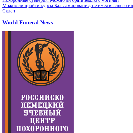
Похоронные суеверия. Можно ли брать землю с могилы?
Можно ли пройти курсы Бальзамирования, не имея высшего ил
Склеп
World Funeral News