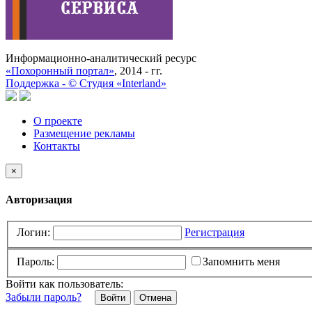
Информационно-аналитический ресурс
«Похоронный портал»
, 2014 - гг.
Поддержка -
©
Cтудия «Interland»
О проекте
Размещение рекламы
Контакты
×
Авторизация
Логин:
Регистрация
Пароль:
Запомнить меня
Войти как пользователь:
Забыли пароль?
Отмена