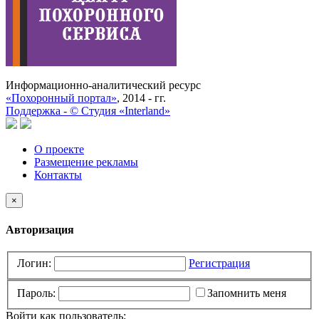
Информационно-аналитический ресурс
«Похоронный портал»
, 2014 - гг.
Поддержка -
©
Cтудия «Interland»
О проекте
Размещение рекламы
Контакты
×
Авторизация
Логин:
Регистрация
Пароль:
Запомнить меня
Войти как пользователь: