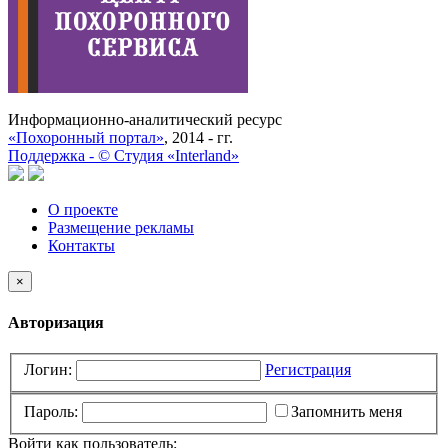
Информационно-аналитический ресурс
«Похоронный портал»
, 2014 - гг.
Поддержка -
©
Cтудия «Interland»
О проекте
Размещение рекламы
Контакты
×
Авторизация
Логин:
Регистрация
Пароль:
Запомнить меня
Войти как пользователь: