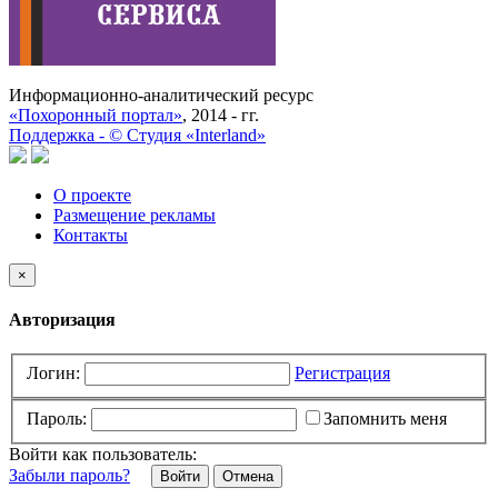
Информационно-аналитический ресурс
«Похоронный портал»
, 2014 - гг.
Поддержка -
©
Cтудия «Interland»
О проекте
Размещение рекламы
Контакты
×
Авторизация
Логин:
Регистрация
Пароль:
Запомнить меня
Войти как пользователь:
Забыли пароль?
Отмена