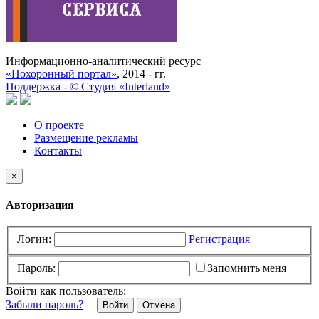
Информационно-аналитический ресурс
«Похоронный портал»
, 2014 - гг.
Поддержка -
©
Cтудия «Interland»
О проекте
Размещение рекламы
Контакты
×
Авторизация
Логин:
Регистрация
Пароль:
Запомнить меня
Войти как пользователь:
Забыли пароль?
Отмена