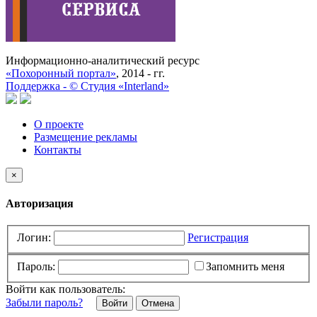
Информационно-аналитический ресурс
«Похоронный портал»
, 2014 - гг.
Поддержка -
©
Cтудия «Interland»
О проекте
Размещение рекламы
Контакты
×
Авторизация
Логин:
Регистрация
Пароль:
Запомнить меня
Войти как пользователь:
Забыли пароль?
Отмена