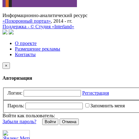
Информационно-аналитический ресурс
«Похоронный портал»
, 2014 - гг.
Поддержка -
©
Cтудия «Interland»
О проекте
Размещение рекламы
Контакты
×
Авторизация
Логин:
Регистрация
Пароль:
Запомнить меня
Войти как пользователь:
Забыли пароль?
Отмена