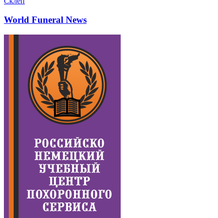
Склеп
World Funeral News