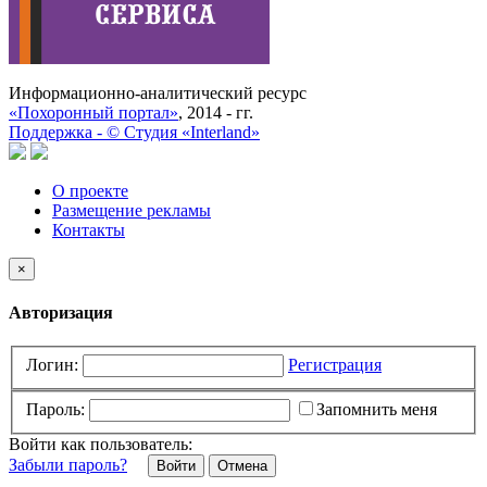
Информационно-аналитический ресурс
«Похоронный портал»
, 2014 - гг.
Поддержка -
©
Cтудия «Interland»
О проекте
Размещение рекламы
Контакты
×
Авторизация
Логин:
Регистрация
Пароль:
Запомнить меня
Войти как пользователь:
Забыли пароль?
Отмена