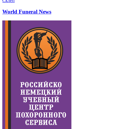
Склеп
World Funeral News