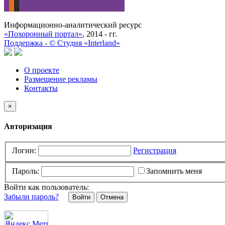
Информационно-аналитический ресурс
«Похоронный портал»
, 2014 - гг.
Поддержка -
©
Cтудия «Interland»
О проекте
Размещение рекламы
Контакты
×
Авторизация
Логин:
Регистрация
Пароль:
Запомнить меня
Войти как пользователь:
Забыли пароль?
Отмена