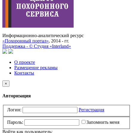
Информационно-аналитический ресурс
«Похоронный портал»
, 2014 - гг.
Поддержка -
©
Cтудия «Interland»
О проекте
Размещение рекламы
Контакты
×
Авторизация
Логин:
Регистрация
Пароль:
Запомнить меня
Войти как пользователь: