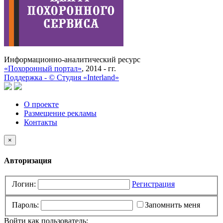
Информационно-аналитический ресурс
«Похоронный портал»
, 2014 - гг.
Поддержка -
©
Cтудия «Interland»
О проекте
Размещение рекламы
Контакты
×
Авторизация
Логин:
Регистрация
Пароль:
Запомнить меня
Войти как пользователь: