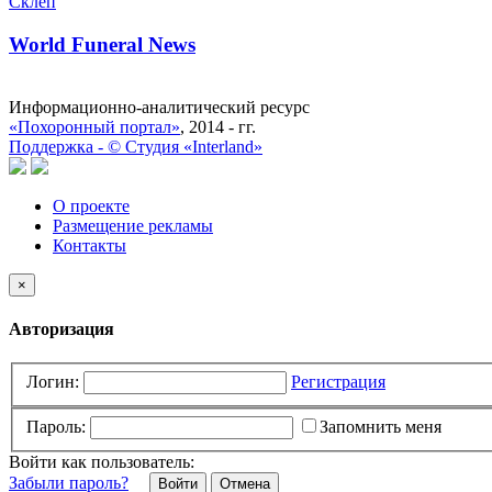
Склеп
World Funeral News
Информационно-аналитический ресурс
«Похоронный портал»
, 2014 - гг.
Поддержка -
©
Cтудия «Interland»
О проекте
Размещение рекламы
Контакты
×
Авторизация
Логин:
Регистрация
Пароль:
Запомнить меня
Войти как пользователь:
Забыли пароль?
Отмена