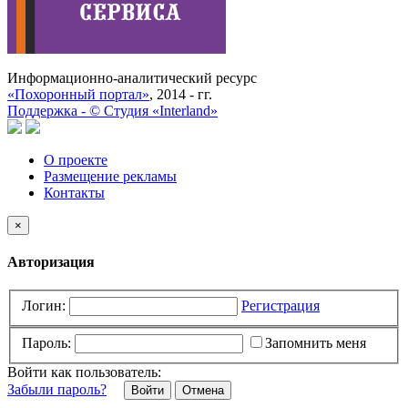
Информационно-аналитический ресурс
«Похоронный портал»
, 2014 - гг.
Поддержка -
©
Cтудия «Interland»
О проекте
Размещение рекламы
Контакты
×
Авторизация
Логин:
Регистрация
Пароль:
Запомнить меня
Войти как пользователь:
Забыли пароль?
Отмена