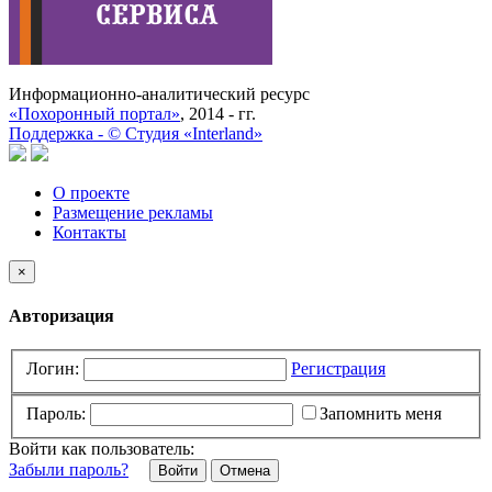
Информационно-аналитический ресурс
«Похоронный портал»
, 2014 - гг.
Поддержка -
©
Cтудия «Interland»
О проекте
Размещение рекламы
Контакты
×
Авторизация
Логин:
Регистрация
Пароль:
Запомнить меня
Войти как пользователь:
Забыли пароль?
Отмена