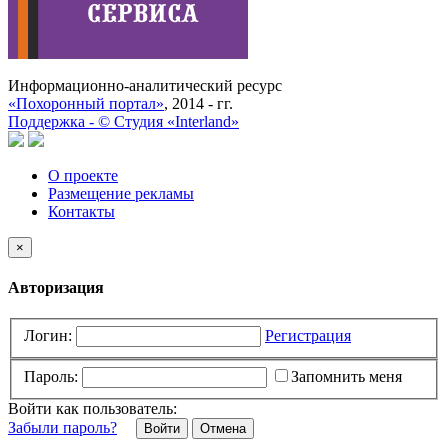
Информационно-аналитический ресурс
«Похоронный портал»
, 2014 - гг.
Поддержка -
©
Cтудия «Interland»
О проекте
Размещение рекламы
Контакты
×
Авторизация
Логин:
Регистрация
Пароль:
Запомнить меня
Войти как пользователь:
Забыли пароль?
Отмена