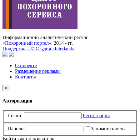
Информационно-аналитический ресурс
«Похоронный портал»
, 2014 - гг.
Поддержка -
©
Cтудия «Interland»
О проекте
Размещение рекламы
Контакты
×
Авторизация
Логин:
Регистрация
Пароль:
Запомнить меня
Войти как пользователь: