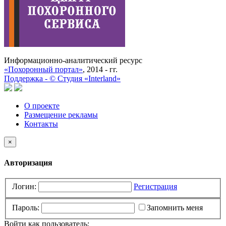
Информационно-аналитический ресурс
«Похоронный портал»
, 2014 - гг.
Поддержка -
©
Cтудия «Interland»
О проекте
Размещение рекламы
Контакты
×
Авторизация
Логин:
Регистрация
Пароль:
Запомнить меня
Войти как пользователь: