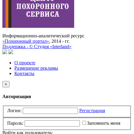
Информационно-аналитический ресурс
«Похоронный портал»
, 2014 - гг.
Поддержка -
©
Cтудия «Interland»
О проекте
Размещение рекламы
Контакты
×
Авторизация
Логин:
Регистрация
Пароль:
Запомнить меня
Войти как пользователь: