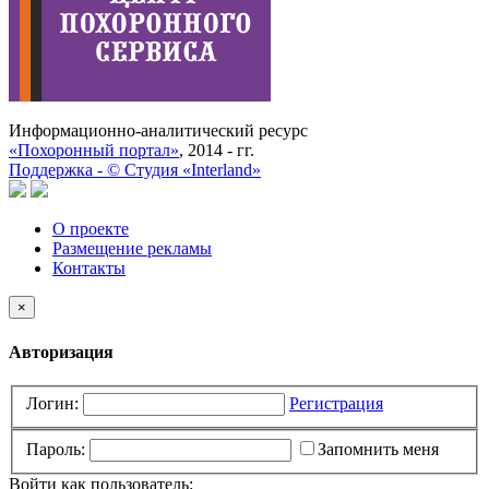
Информационно-аналитический ресурс
«Похоронный портал»
, 2014 - гг.
Поддержка -
©
Cтудия «Interland»
О проекте
Размещение рекламы
Контакты
×
Авторизация
Логин:
Регистрация
Пароль:
Запомнить меня
Войти как пользователь: