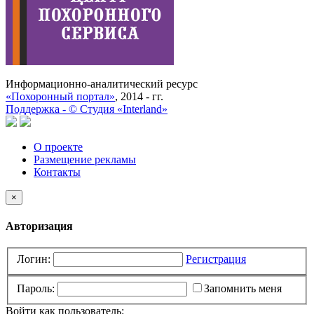
Информационно-аналитический ресурс
«Похоронный портал»
, 2014 - гг.
Поддержка -
©
Cтудия «Interland»
О проекте
Размещение рекламы
Контакты
×
Авторизация
Логин:
Регистрация
Пароль:
Запомнить меня
Войти как пользователь: