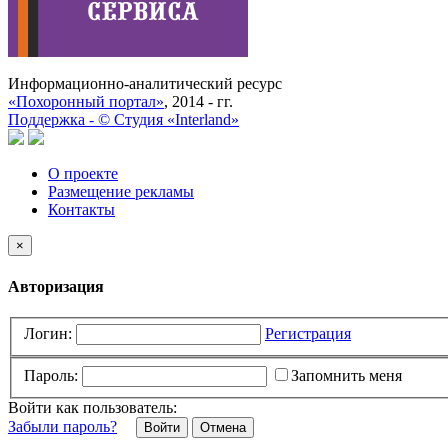
Информационно-аналитический ресурс
«Похоронный портал»
, 2014 - гг.
Поддержка -
©
Cтудия «Interland»
О проекте
Размещение рекламы
Контакты
×
Авторизация
Логин:
Регистрация
Пароль:
Запомнить меня
Войти как пользователь:
Забыли пароль?
Отмена