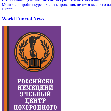
Похоронные суеверия. Можно ли брать землю с могилы?
Можно ли пройти курсы Бальзамирования, не имея высшего ил
Склеп
World Funeral News