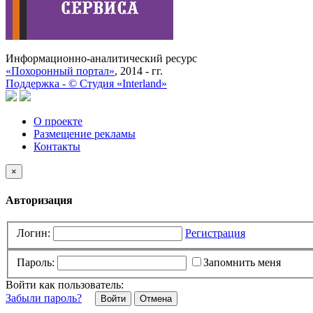
Информационно-аналитический ресурс
«Похоронный портал»
, 2014 - гг.
Поддержка -
©
Cтудия «Interland»
О проекте
Размещение рекламы
Контакты
×
Авторизация
Логин:
Регистрация
Пароль:
Запомнить меня
Войти как пользователь:
Забыли пароль?
Отмена