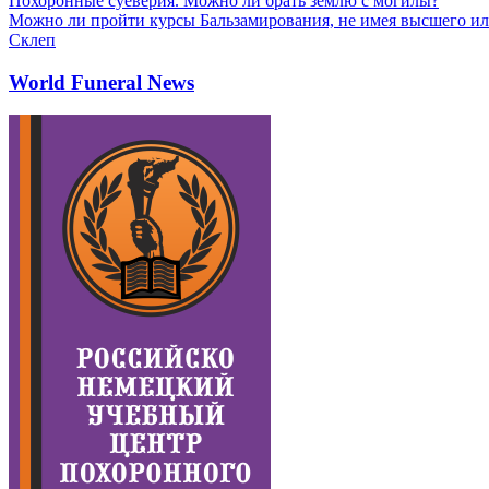
Похоронные суеверия. Можно ли брать землю с могилы?
Можно ли пройти курсы Бальзамирования, не имея высшего ил
Склеп
World Funeral News