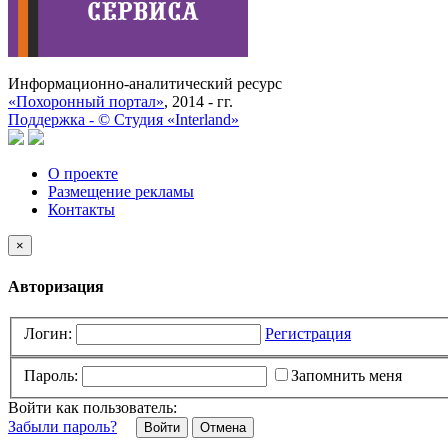
Информационно-аналитический ресурс
«Похоронный портал»
, 2014 - гг.
Поддержка -
©
Cтудия «Interland»
О проекте
Размещение рекламы
Контакты
×
Авторизация
Логин:
Регистрация
Пароль:
Запомнить меня
Войти как пользователь:
Забыли пароль?
Отмена