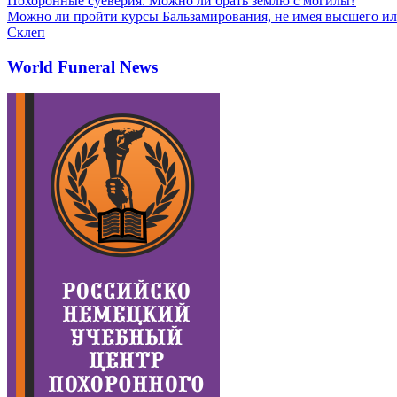
Похоронные суеверия. Можно ли брать землю с могилы?
Можно ли пройти курсы Бальзамирования, не имея высшего ил
Склеп
World Funeral News