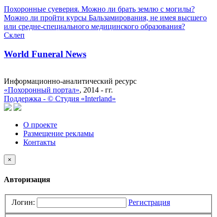
Похоронные суеверия. Можно ли брать землю с могилы?
Можно ли пройти курсы Бальзамирования, не имея высшего
или средне-специального медицинского образования?
Склеп
World Funeral News
Информационно-аналитический ресурс
«Похоронный портал»
, 2014 - гг.
Поддержка -
©
Cтудия «Interland»
О проекте
Размещение рекламы
Контакты
×
Авторизация
Логин:
Регистрация