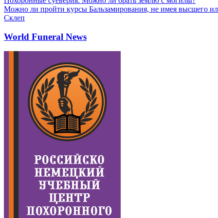
Похоронные суеверия. Можно ли брать землю с могилы?
Можно ли пройти курсы Бальзамирования, не имея высшего ил
Склеп
World Funeral News