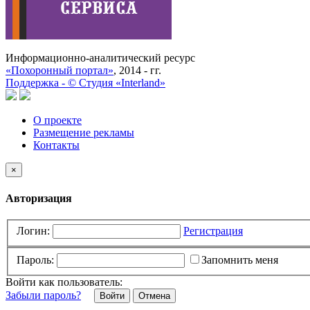
Информационно-аналитический ресурс
«Похоронный портал»
, 2014 - гг.
Поддержка -
©
Cтудия «Interland»
О проекте
Размещение рекламы
Контакты
×
Авторизация
Логин:
Регистрация
Пароль:
Запомнить меня
Войти как пользователь:
Забыли пароль?
Отмена