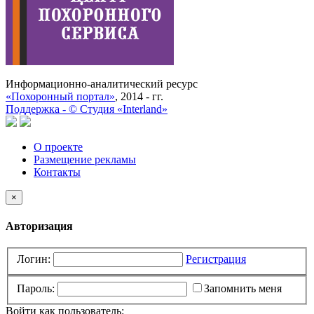
Информационно-аналитический ресурс
«Похоронный портал»
, 2014 - гг.
Поддержка -
©
Cтудия «Interland»
О проекте
Размещение рекламы
Контакты
×
Авторизация
Логин:
Регистрация
Пароль:
Запомнить меня
Войти как пользователь: