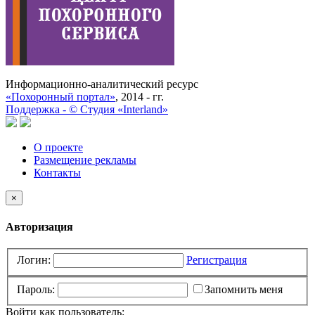
Информационно-аналитический ресурс
«Похоронный портал»
, 2014 - гг.
Поддержка -
©
Cтудия «Interland»
О проекте
Размещение рекламы
Контакты
×
Авторизация
Логин:
Регистрация
Пароль:
Запомнить меня
Войти как пользователь: