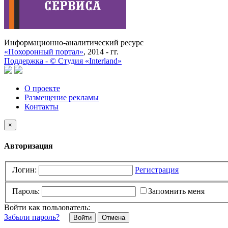
Информационно-аналитический ресурс
«Похоронный портал»
, 2014 - гг.
Поддержка -
©
Cтудия «Interland»
О проекте
Размещение рекламы
Контакты
×
Авторизация
Логин:
Регистрация
Пароль:
Запомнить меня
Войти как пользователь:
Забыли пароль?
Отмена