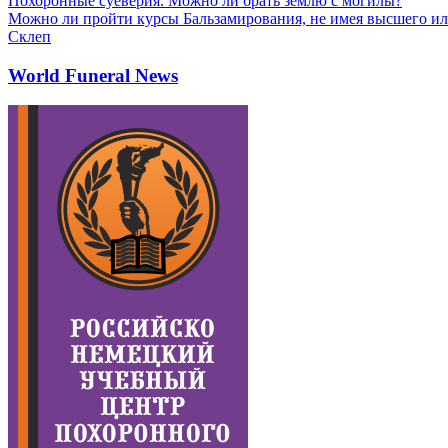
Похоронные суеверия. Можно ли брать землю с могилы?
Можно ли пройти курсы Бальзамирования, не имея высшего ил
Склеп
World Funeral News