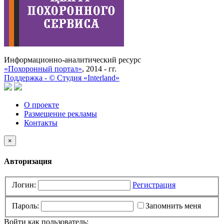
Информационно-аналитический ресурс
«Похоронный портал»
, 2014 - гг.
Поддержка -
©
Cтудия «Interland»
О проекте
Размещение рекламы
Контакты
×
Авторизация
Логин:
Регистрация
Пароль:
Запомнить меня
Войти как пользователь: