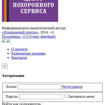
Информационно-аналитический ресурс
«Похоронный портал»
, 2014 - гг.
Поддержка -
©
Cтудия «Interland»
О проекте
Размещение рекламы
Контакты
×
Авторизация
Логин:
Регистрация
Пароль:
Запомнить меня
Войти как пользователь: