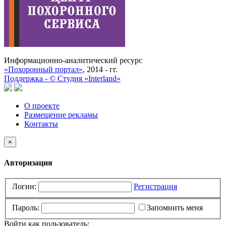
Информационно-аналитический ресурс
«Похоронный портал»
, 2014 - гг.
Поддержка -
©
Cтудия «Interland»
О проекте
Размещение рекламы
Контакты
×
Авторизация
Логин:
Регистрация
Пароль:
Запомнить меня
Войти как пользователь: