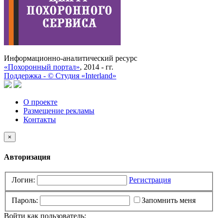
Информационно-аналитический ресурс
«Похоронный портал»
, 2014 - гг.
Поддержка -
©
Cтудия «Interland»
О проекте
Размещение рекламы
Контакты
×
Авторизация
Логин:
Регистрация
Пароль:
Запомнить меня
Войти как пользователь: