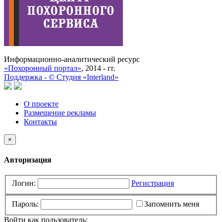
Информационно-аналитический ресурс
«Похоронный портал»
, 2014 - гг.
Поддержка -
©
Cтудия «Interland»
О проекте
Размещение рекламы
Контакты
×
Авторизация
Логин:
Регистрация
Пароль:
Запомнить меня
Войти как пользователь: