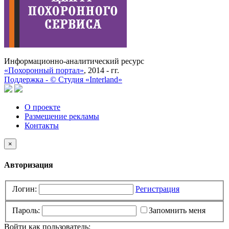
Информационно-аналитический ресурс
«Похоронный портал»
, 2014 - гг.
Поддержка -
©
Cтудия «Interland»
О проекте
Размещение рекламы
Контакты
×
Авторизация
Логин:
Регистрация
Пароль:
Запомнить меня
Войти как пользователь: