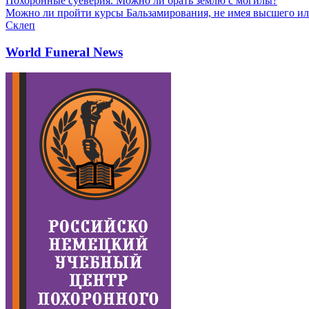
Похоронные суеверия. Можно ли брать землю с могилы?
Можно ли пройти курсы Бальзамирования, не имея высшего ил
Склеп
World Funeral News