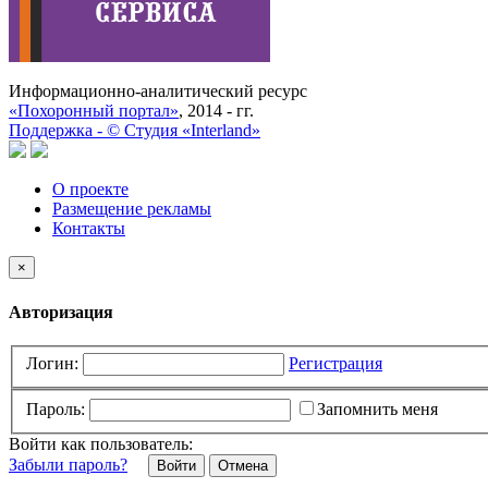
Информационно-аналитический ресурс
«Похоронный портал»
, 2014 - гг.
Поддержка -
©
Cтудия «Interland»
О проекте
Размещение рекламы
Контакты
×
Авторизация
Логин:
Регистрация
Пароль:
Запомнить меня
Войти как пользователь:
Забыли пароль?
Отмена