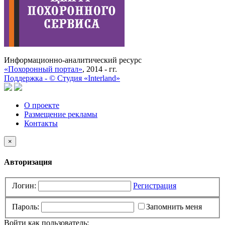
Информационно-аналитический ресурс
«Похоронный портал»
, 2014 - гг.
Поддержка -
©
Cтудия «Interland»
О проекте
Размещение рекламы
Контакты
×
Авторизация
Логин:
Регистрация
Пароль:
Запомнить меня
Войти как пользователь: