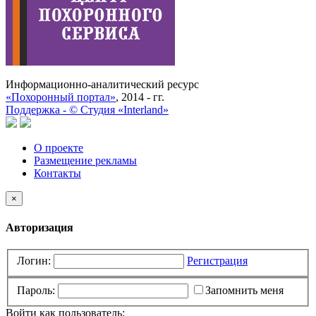
Информационно-аналитический ресурс
«Похоронный портал»
, 2014 - гг.
Поддержка -
©
Cтудия «Interland»
О проекте
Размещение рекламы
Контакты
×
Авторизация
Логин:
Регистрация
Пароль:
Запомнить меня
Войти как пользователь: