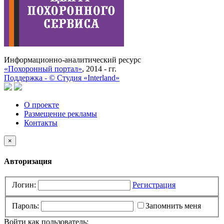
Информационно-аналитический ресурс
«Похоронный портал»
, 2014 - гг.
Поддержка -
©
Cтудия «Interland»
О проекте
Размещение рекламы
Контакты
×
Авторизация
Логин:
Регистрация
Пароль:
Запомнить меня
Войти как пользователь: