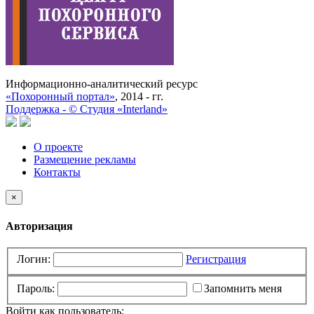
Информационно-аналитический ресурс
«Похоронный портал»
, 2014 - гг.
Поддержка -
©
Cтудия «Interland»
О проекте
Размещение рекламы
Контакты
×
Авторизация
Логин:
Регистрация
Пароль:
Запомнить меня
Войти как пользователь: