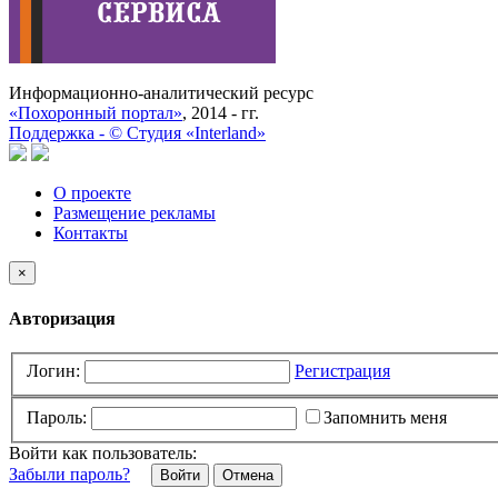
Информационно-аналитический ресурс
«Похоронный портал»
, 2014 - гг.
Поддержка -
©
Cтудия «Interland»
О проекте
Размещение рекламы
Контакты
×
Авторизация
Логин:
Регистрация
Пароль:
Запомнить меня
Войти как пользователь:
Забыли пароль?
Отмена