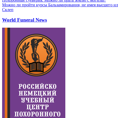
Похоронные суеверия. Можно ли брать землю с могилы?
Можно ли пройти курсы Бальзамирования, не имея высшего ил
Склеп
World Funeral News