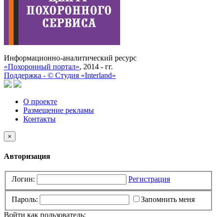
Информационно-аналитический ресурс
«Похоронный портал»
, 2014 - гг.
Поддержка -
©
Cтудия «Interland»
О проекте
Размещение рекламы
Контакты
×
Авторизация
Логин:
Регистрация
Пароль:
Запомнить меня
Войти как пользователь: