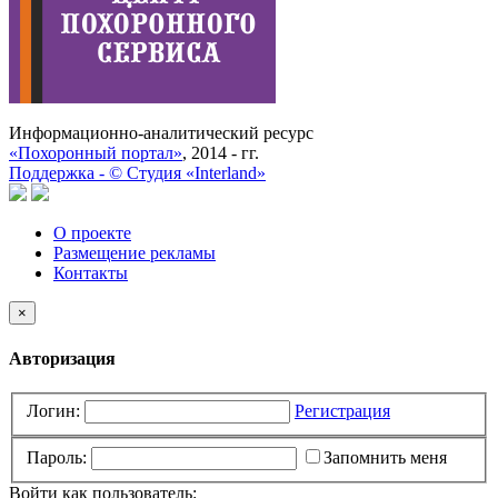
Информационно-аналитический ресурс
«Похоронный портал»
, 2014 - гг.
Поддержка -
©
Cтудия «Interland»
О проекте
Размещение рекламы
Контакты
×
Авторизация
Логин:
Регистрация
Пароль:
Запомнить меня
Войти как пользователь: