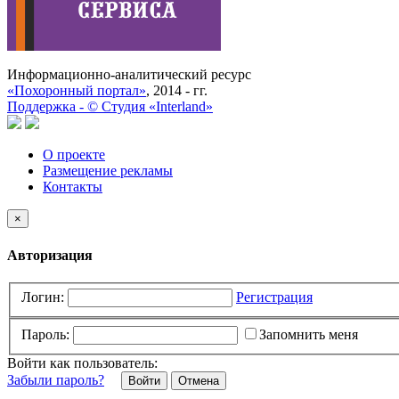
Информационно-аналитический ресурс
«Похоронный портал»
, 2014 - гг.
Поддержка -
©
Cтудия «Interland»
О проекте
Размещение рекламы
Контакты
×
Авторизация
Логин:
Регистрация
Пароль:
Запомнить меня
Войти как пользователь:
Забыли пароль?
Отмена