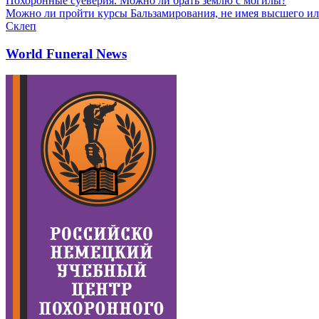
Похоронные суеверия. Можно ли брать землю с могилы?
Можно ли пройти курсы Бальзамирования, не имея высшего ил
Склеп
World Funeral News