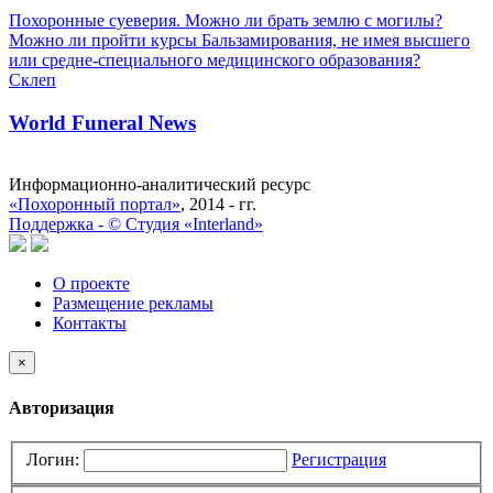
Похоронные суеверия. Можно ли брать землю с могилы?
Можно ли пройти курсы Бальзамирования, не имея высшего
или средне-специального медицинского образования?
Склеп
World Funeral News
Информационно-аналитический ресурс
«Похоронный портал»
, 2014 - гг.
Поддержка -
©
Cтудия «Interland»
О проекте
Размещение рекламы
Контакты
×
Авторизация
Логин:
Регистрация